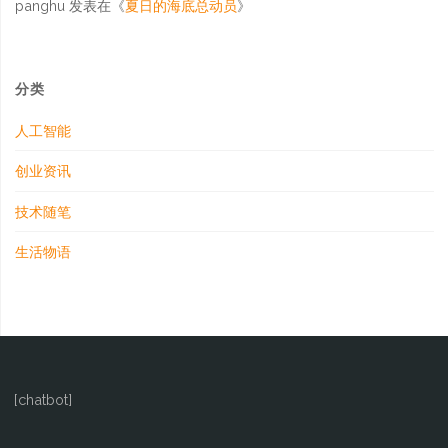
panghu
发表在《
夏日的海底总动员
》
分类
人工智能
创业资讯
技术随笔
生活物语
[chatbot]