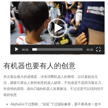
视
频
播
放
器
00:00
00:30
有机器也要有人的创意
本次展会最大的遗憾是，没有消费机器人的展馆，以往最贴近生
活，最吸引展会人群的创意机器人缺席，不知道是不是因为最近几
年疫情的原因，面向C端的机器人发展惨淡。不过还是可以找到些不
错的创意
AlphaGo下过围棋，“深蓝”下过国际象棋，要不要再来一盘中