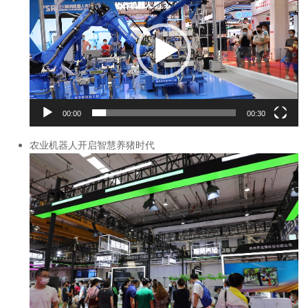
频
播
放
器
00:00
00:30
农业机器人开启智慧养猪时代