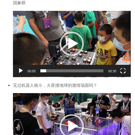
国象棋
视
频
播
放
器
00:00
00:30
见过机器人格斗，火星撞地球的激情场面吗？
视
频
播
放
器